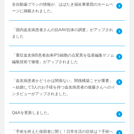
全自動歯ブラシの情報が、はばたき福祉事業団のホームペ
ージに掲載されました。
「国内血友病患者さんの抗AAV抗体の調査」がアップされ
ました
「重症血友病B患者由来iPS細胞の点変異を塩基編集ゲノム
編集技術で修復」がアップされました
「血友病患者かどうかは関係ない。関係構築こそが重要」
～結婚して3人のお子様を持つ血友病患者の後藤さんへのイ
ンタビューがアップされました。
Q&Aを更新しました。
「手術を終えた保因者に聞く！日常生活の症状は？手術へ