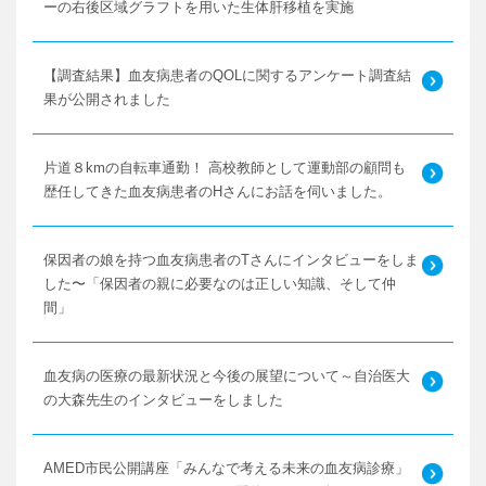
ーの右後区域グラフトを用いた生体肝移植を実施
【調査結果】血友病患者のQOLに関するアンケート調査結
果が公開されました
片道８kmの自転車通勤！ 高校教師として運動部の顧問も
歴任してきた血友病患者のHさんにお話を伺いました。
保因者の娘を持つ血友病患者のTさんにインタビューをしま
した〜「保因者の親に必要なのは正しい知識、そして仲
間」
血友病の医療の最新状況と今後の展望について～自治医大
の大森先生のインタビューをしました
AMED市民公開講座「みんなで考える未来の血友病診療」