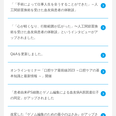
「「手術によって仕事人生を全うすることができた」～人
工関節置換術を受けた血友病患者の体験談」
「「心が軽くなり、行動範囲が広がった」〜人工関節置換
術を受けた血友病患者の体験談」というインタビューがア
ップされました。
Q&Aを更新しました。
オンラインセミナー「口腔ケア最前線2023 ～口腔ケアの基
本知識と最新情報 ～」開催
「患者由来iPS細胞とゲノム編集による血友病A原因遺伝子
の同定」がアップされました
改変した『ゲノム編集のための最小のはさみ』がアップさ